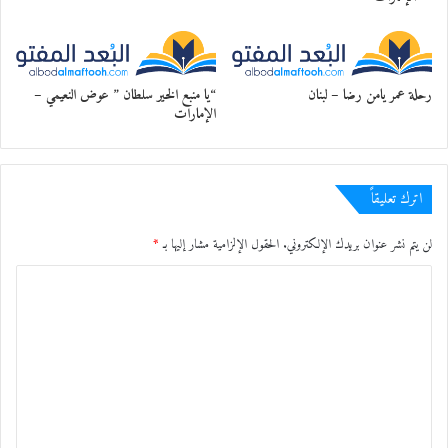
عند بيته ادفنوا قبري بثباتِ
يعل موتي قبل موته فالمنيّه
رحلة عمر يامن رضا – لبنان
“يا منبع الخير سلطان ” عوض النعيمي –
الإمارات
ويعل عمره يطول ويتم بهاتي
معجب بهذه:
اترك تعليقاً
لن يتم نشر عنوان بريدك الإلكتروني.
الحقول الإلزامية مشار إليها بـ
*
ا
ل
ت
ع
ل
ي