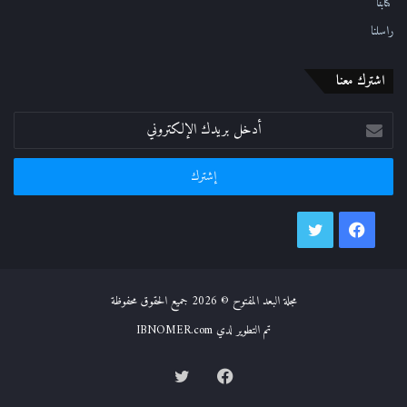
كُتّابنا
راسلنا
اشترك معنا
أدخل
بريدك
الإلكتروني
فيسبوك
تويتر
مجلة البعد المفتوح © 2026 جميع الحقوق محفوظة
تم التطوير لدي IBNOMER.com
فيسبوك
تويتر