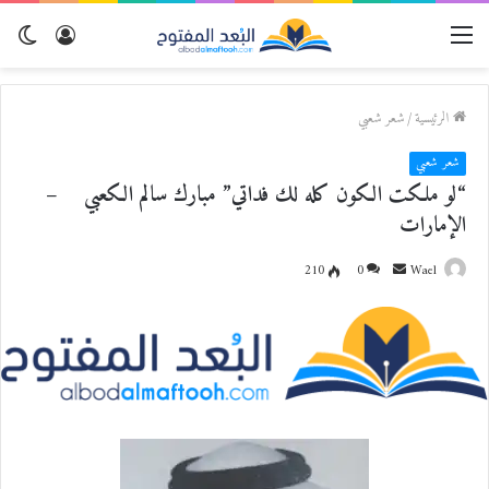
القائمة
تسجيل
الو
الدخول
المظ
الرئيسية
/
شعر شعبي
شعر شعبي
“لو ملكت الكون كله لك فداتي” مبارك سالم الكعبي –
الإمارات
Wael
أ
0
210
ر
س
ل
ب
ر
ي
د
ا