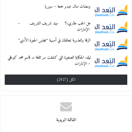
ومضات منال عبدو جمعة – سوريا
هل الحب طاريء؟ مهند شريف الشريف –
الإمارات
الرقة والعذوبة تتعانقان في أمسية “مجلس الحيرة الأدبي”
ليله: الحكاية الصغيرة التي كشفت سر اللغة د. قاسم محمد كوفحي
– الإمارات
الكل (2927)
القائمة البريدية