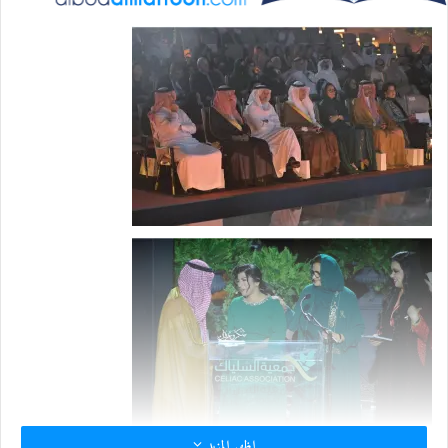
ر
ي
د
ا
إ
ل
ك
ت
ر
و
ن
ي
ا
اظهر المزيد