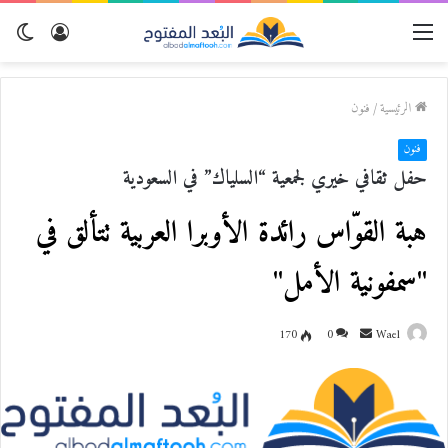
القائمة
تسجيل
الو
الدخول
المظ
الرئيسية
/
فنون
فنون
حفل ثقافي خيري لجمعية “السلياك” في السعودية
هبة القوّاس رائدة الأوبرا العربية تتألق في
"سمفونية الأمل"
Wael
أ
0
170
ر
س
ل
ب