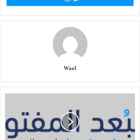
Wael
الرياض – “البعد المفتوح”:
نظمت جمعية “القواس الدولية” HKL و”جمعية
السلياك” يوم 30 أكتوبر 2024 في “قصر
حطّين” بالرياض عاصمة المملكة العربية السعودية