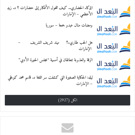
ولهم، وهذا ما اعتدنا عليه في المملكة العربية
الذكاء الحضاري.. كيف تتحول الأفكار إلى حضارات ؟ د. زيد
الأعظمي – الإمارات
السعودية، بلد العطاء والخير والإنسانية. دعونا
ومضات منال عبدو جمعة – سوريا
معاً نصنع الفارق في حياة من هم في أمس
الحاجة إلى دعمنا.”
هل الحب طاريء؟ مهند شريف الشريف –
الإمارات
ثم كانت كلمة لنائب صاحب السّمو الأمير بدر
الرقة والعذوبة تتعانقان في أمسية “مجلس الحيرة الأدبي”
بن عبدالله بن فرحان آل سعود وزير الثقافة،
ليله: الحكاية الصغيرة التي كشفت سر اللغة د. قاسم محمد كوفحي
ألفاها حامد بن محمد فايز، وجاء فيها: “أسعد
– الإمارات
بالوجود معكم في هذه الليلة نيابة عن راعي
الكل (2927)
الحفل صاحب السمو الأمير بدر بن عبدالله بن
فرحان آل سعود، وزير الثقافة، وذلك في أمسية
من أمسيات جمعية “السلياك” التي نفخر في