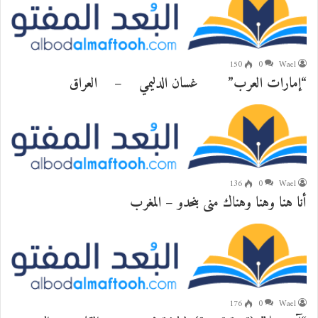
150
0
Wael
“إمارات العرب” غسان الدليمي – العراق
136
0
Wael
أنا هنا وهنا وهناك منى بنحدو – المغرب
176
0
Wael