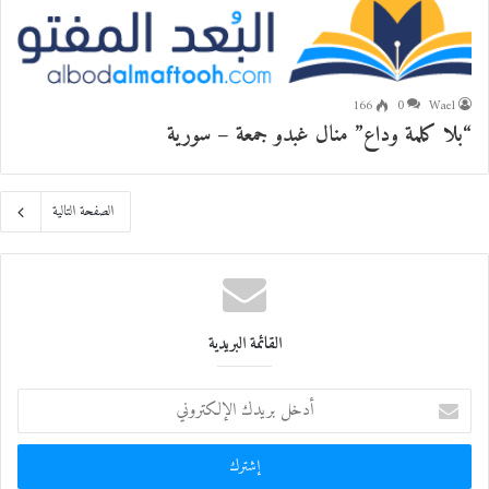
166
0
Wael
“بلا كلمة وداع” منال غبدو جمعة – سورية
الصفحة التالية
القائمة البريدية
أ
د
خ
ل