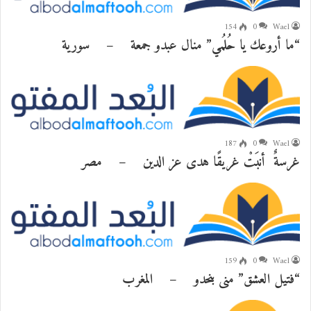
154
0
Wael
“ما أروعك يا حُلُمي” منال عبدو جمعة – سورية
187
0
Wael
غرسةٌ أنبَتْ غريقًا هدى عز الدين – مصر
159
0
Wael
“فتيل العشق” منى بنحدو – المغرب