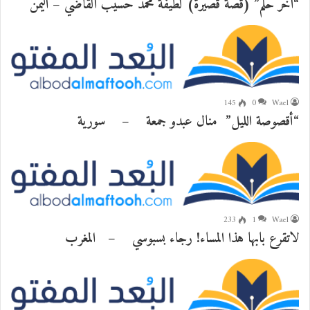
“آخر حلم” (قصة قصيرة) لطيفة محمد حسيب القاضي – اليمن
145
0
Wael
“أقصوصة الليل” منال عبدو جمعة – سورية
233
1
Wael
لاتقرع بابها هذا المساء! رجاء بسبوسي – المغرب