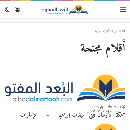
القائمة
تسجيل
الو
الدخول
المظ
الرئيسية
/
أقلام مجنحة
أقلام مجنحة
129
0
Wael
“هكَذَا الْأَوْطَانُ تُبْنَى” ميقات إبراهيم – الإمارات