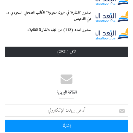
صدور “الشارقة في عيون سعودية” للكاتب الصحفي السعودي د.
علي القحيص
صدور العدد (118) من مجلة «الشارقة الثقافية»
الكل (2921)
القائمة البريدية
أ
د
خ
ل
ب