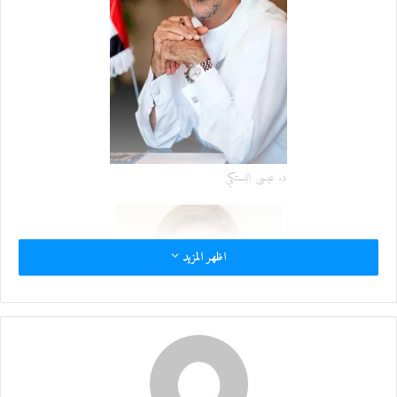
د
ا
إ
ل
ك
ت
ر
و
ن
د. عيسى البستكي
ي
ا
اظهر المزيد