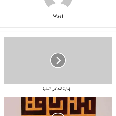
Wael
آمنة مرزاق
آ
مبنى جامعة دبي
إدارة المشاعر السلبية
أعلنت جامعة دبي أن مكتب علاقات الخريجين في الجامعة بالتعاون مع
مجلس إدارة رابطة الخريجين استطاع أن يجمع أكثر من 1.5مليون درهم على
مدار السنوات الثلاث الماضية من خلال الحملات الخيرية السنوية كجزء من
برنامج صندوق المنح الدراسية لخريجي وأصدقاء الجامعة، وأنه تم منح عائدات