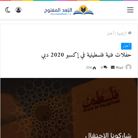
القائمة
تسجيل
الو
الدخول
المظ
الرئيسية
/
أخبار
أخبار
حفلات فنية فلسطينية في إكسبو 2020 دبي
Wael
أ
0
334
ر
س
ل
ب
ر
ي
د
ا
إ