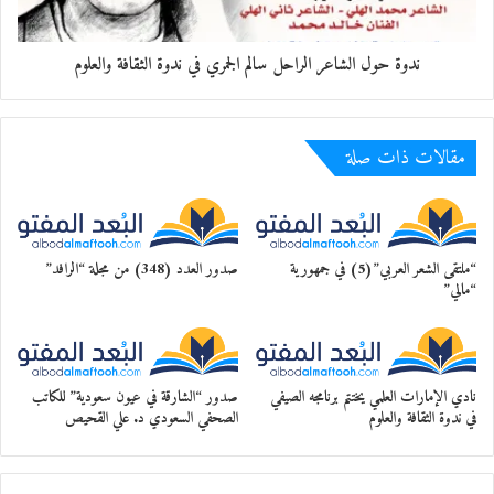
فلسطينيون وفرقة “أصايل” الفلسطينية حفلات
في المناسبة.
ندوة حول الشاعر الراحل سالم الجمري في ندوة الثقافة والعلوم
معجب بهذه:
مقالات ذات صلة
“ملتقى الشعر العربي”(5) في جمهورية
صدور العدد (348) من مجلة “الرافد”
“مالي”
نادي الإمارات العلمي يختتم برنامجه الصيفي
صدور “الشارقة في عيون سعودية” للكاتب
في ندوة الثقافة والعلوم
الصحفي السعودي د. علي القحيص