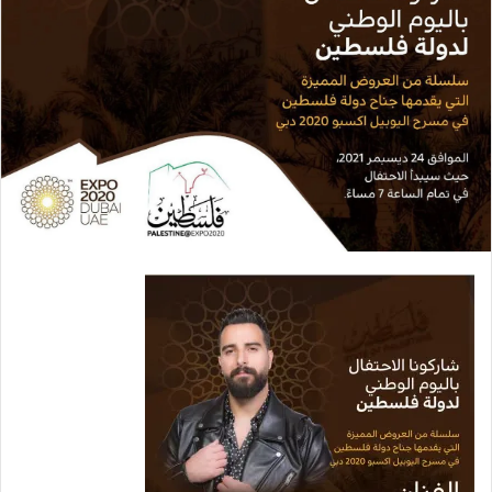
ل
ك
ت
ر
و
ن
ي
ا