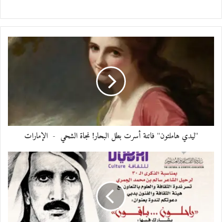
"ليدي هاملتون" فاتنة أسرت بطل البحار! نجاة الشحي - الإمارات
ينظم الجناح الفلسطيني في إكسبو دبي 2020
يوم 24 ديسمبر / كانون الأول 2021 احتفالًا
في اليوم الوطني الفلسطيني.
يتضمن الاحتفال فعاليات مختلفة ، ويحيي فنانون