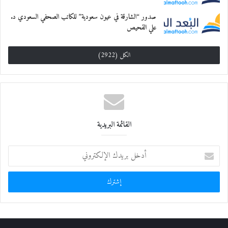
صدور “الشارقة في عيون سعودية” للكاتب الصحفي السعودي د.
علي القحيص
الكل (2922)
القائمة البريدية
أ
د
خ
ل
ب
ر
ي
د