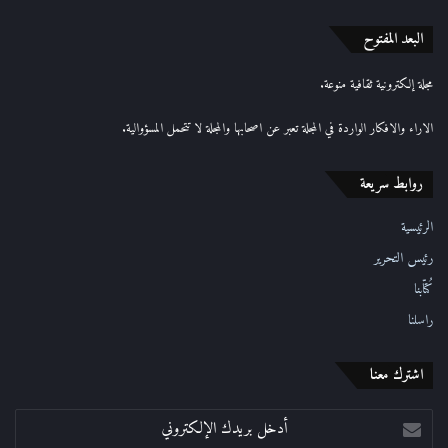
ك
ا
البعد المفتوح
ل
إ
مجلة إلكترونية ثقافية منوعة.
ل
ك
الاراء والافكار الواردة في المجلة تعبر عن اصحابها والمجلة لا تتحمل المسؤوالية.
ت
ر
روابط سريعة
و
ن
ي
الرئيسية
رئيس التحرير
كُتّابنا
راسلنا
اشترك معنا
أدخل
بريدك