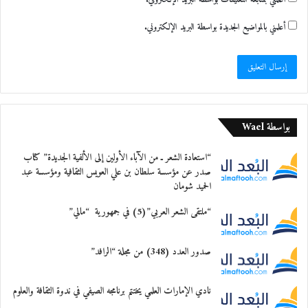
أعلمني بالمواضيع الجديدة بواسطة البريد الإلكتروني.
بواسطة Wael
“استعادة الشعر ـ من الآباء الأولين إلى الألفية الجديدة” كتاب
صدر عن مؤسسة سلطان بن علي العويس الثقافية ومؤسسة عبد
الحميد شومان
“ملتقى الشعر العربي”(5) في جمهورية “مالي”
صدور العدد (348) من مجلة “الرافد”
نادي الإمارات العلمي يختتم برنامجه الصيفي في ندوة الثقافة والعلوم