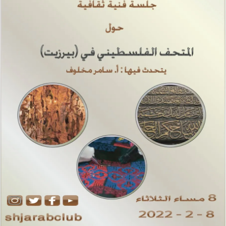
إ
ل
ك
ت
ر
و
ن
ي
ا