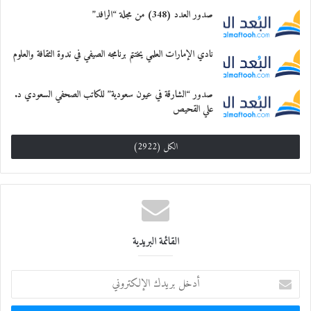
صدور العدد (348) من مجلة “الرافد”
معجب بهذه:
نادي الإمارات العلمي يختتم برنامجه الصيفي في ندوة الثقافة والعلوم
صدور “الشارقة في عيون سعودية” للكاتب الصحفي السعودي د.
علي القحيص
الكل (2922)
القائمة البريدية
أ
د
خ