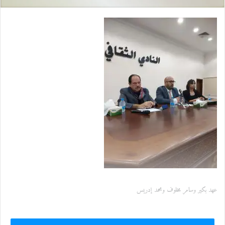
عهد بكير وسامر مخلوف ومحمد إدريس