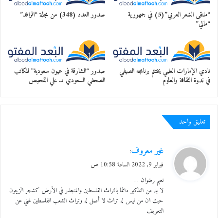
“ملتقى الشعر العربي”(5) في جمهورية
صدور العدد (348) من مجلة “الرافد”
“مالي”
نادي الإمارات العلمي يختتم برنامجه الصيفي
صدور “الشارقة في عيون سعودية” للكاتب
في ندوة الثقافة والعلوم
الصحفي السعودي د. علي القحيص
تعليق واحد
جانب من الجلسة الجانبية
نظم النادي الثقافي العربي في الشارقة الثلاثاء 8 فبرياير
ي
غير معروف
:
2022
ق
فبراير 9, 2022 الساعة 10:58 ص
و
نعيم رضوان …
جلسة فنية ثقافية حول المتحف الفلسطيني في مدينة
ل
لا بد من التذكير دائما بالتراث الفلسطين والمتجذر في الأرض كشجر الزيتون
“بيرزيت”
حيث ان من ليس له تراث لا أصل له وتراث الشعب الفلسطين غني عن
التعريف