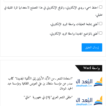
عضو اللجنة الثقافية في النادي، وتم عرض مادة فيلمية
احفظ اسمي، بريدي الإلكتروني، والموقع الإلكتروني في هذا المتصفح لاستخدامها المرة المقبلة في
تعرض
تعليقي.
جانبًا من المتحف وأقسامه.
أعلمني بمتابعة التعليقات بواسطة البريد الإلكتروني.
أعقب الجلسة تكريم قدمه الفنان أحمد حيلوز رئيس اللجنة
أعلمني بالمواضيع الجديدة بواسطة البريد الإلكتروني.
الفنية
في النادي للضيفين المتحدثين تقديرًا لجهودهما ونشاطهما،
و كانت
هناك جلسة جانبية مصغرة في قاعة كبار الشخصيات في
بواسطة Wael
النادي
“استعادة الشعر ـ من الآباء الأولين إلى الألفية الجديدة” كتاب
قرأ خلالها الأديب محمد إدريس بعض نصوصه عن
صدر عن مؤسسة سلطان بن علي العويس الثقافية ومؤسسة عبد
الحميد شومان
فلسطين
“ملتقى الشعر العربي”(5) في جمهورية “مالي”