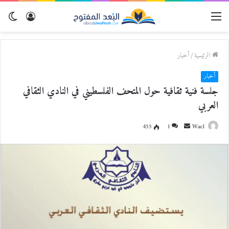
القائمة
تسجيل
الو
الدخول
المظ
الرئيسية
/
أخبار
أخبار
جلسة فنية ثقافية حول المتحف الفلسطيني في النادي الثقافي
العربي
Wael
أ
1
455
ر
س
ل
ب
ر
ي
د
ا