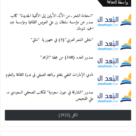
بواسطة Wael
“استعادة الشعر ـ من الآباء الأولين إلى الألفية الجديدة” كتاب
صدر عن مؤسسة سلطان بن علي العويس الثقافية ومؤسسة عبد
الحميد شومان
“ملتقى الشعر العربي”(5) في جمهورية “مالي”
صدور العدد (348) من مجلة “الرافد”
نادي الإمارات العلمي يختتم برنامجه الصيفي في ندوة الثقافة والعلوم
صدور “الشارقة في عيون سعودية” للكاتب الصحفي السعودي د.
علي القحيص
الكل (2922)