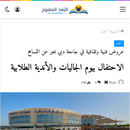
القائمة
تسجيل
الو
الدخول
المظ
الرئيسية
/
أخبار
أخبار
عروض فنية وثقافية في جامعة دبي تعبر عن التسامح
الاحتفال بيوم الجاليات والأندية الطلابية
Wael
أ
0
348
ر
س
ل
ب
ر
ي