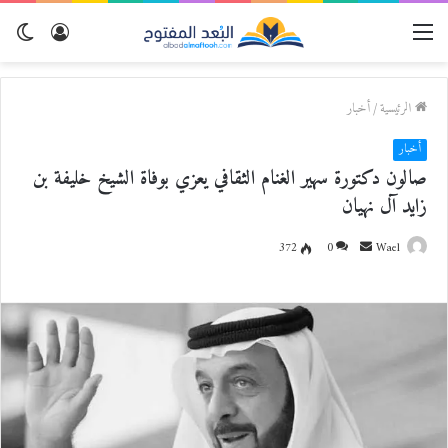
القائمة
تسجيل
الو
الدخول
المظ
الرئيسية
/
أخبار
أخبار
صالون دكتورة سهير الغنام الثقافي يعزي بوفاة الشيخ خليفة بن
زايد آل نهيان
Wael
أ
0
372
ر
س
ل
ب
ر
ي
د
ا