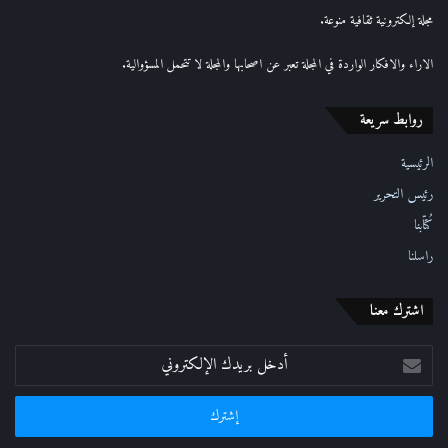
إ
مجلة إلكترونية ثقافية منوعة.
ل
ك
الاراء والافكار الواردة في المجلة تعبر عن اصحابها والمجلة لا تتحمل المسؤوالية.
ت
ر
روابط سريعة
و
ن
ي
الرئيسية
رئيس التحرير
كُتّابنا
راسلنا
اشترك معنا
أدخل
بريدك
الإلكتروني