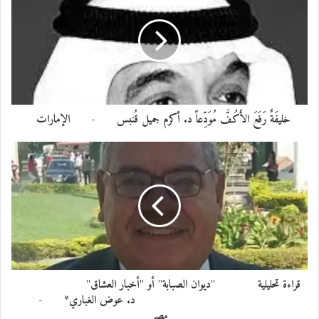
خليفَةٌ رَفَعَ الأَكُفَّ مُوَدِّعاً د. أكرم جميل قُنبس - الإمارات
قراءة تحليلية "ديوان الصبابة" أو "أخبار العشاق"
د. عوض الغباري* -
مصر