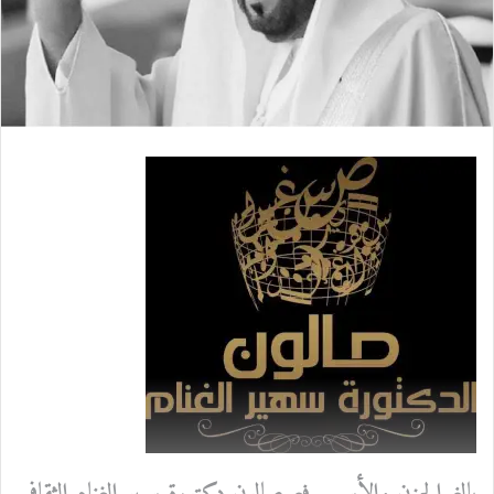
إ
ل
ك
ت
ر
و
ن
ي
ا