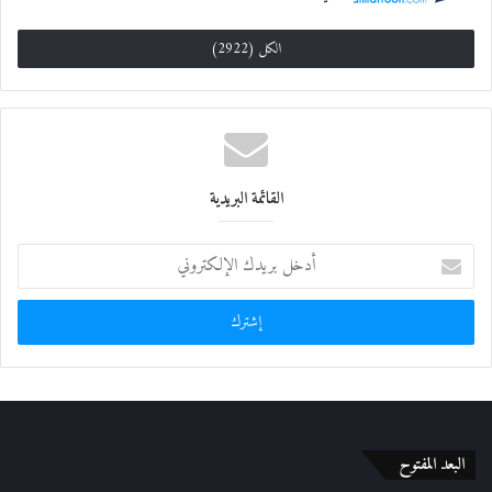
الكل (2922)
القائمة البريدية
أ
د
خ
ل
ب
ر
ي
د
ك
ا
البعد المفتوح
ل