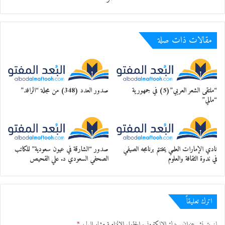
مقالات ذات صلة
“ملتقى الشعر العربي”(5) في جمهورية
صدور العدد (348) من مجلة “الرافد”
“مالي”
نادي الإمارات العلمي يختتم برنامجه الصيفي
صدور “الشارقة في عيون سعودية” للكاتب
في ندوة الثقافة والعلوم
الصحفي السعودي د. علي القحيص
اترك تعليقاً
لن يتم نشر عنوان بريدك الإلكتروني.
الحقول الإلزامية مشار إليها بـ
*