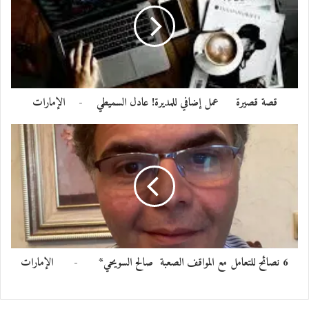
قصة قصيرة عمل إضافي للمديرة! عادل السميطي - الإمارات
6 نصائح للتعامل مع المواقف الصعبة صالح السويحي* - الإمارات