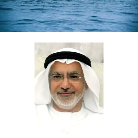
ل
ك
ت
ر
و
ن
ي
ا