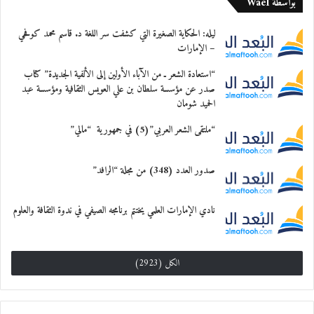
بواسطة Wael
ليله: الحكاية الصغيرة التي كشفت سر اللغة د. قاسم محمد كوفحي
– الإمارات
“استعادة الشعر ـ من الآباء الأولين إلى الألفية الجديدة” كتاب
صدر عن مؤسسة سلطان بن علي العويس الثقافية ومؤسسة عبد
الحميد شومان
“ملتقى الشعر العربي”(5) في جمهورية “مالي”
صدور العدد (348) من مجلة “الرافد”
نادي الإمارات العلمي يختتم برنامجه الصيفي في ندوة الثقافة والعلوم
الكل (2923)