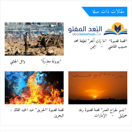
مقالات ذات صلة
*قصة قصيرة* “ما زلت أبحر” لطيفة محمد
حسيب القاضي – اليمن
“بيروتَنا معذِرَةْ” وائل الجشي
“بلسم لجراح العمر” قصة قصيرة رغد
قصة قصيرة “الحريق” عبد الحميد القائد –
حموليلى – الإمارات
البحرين