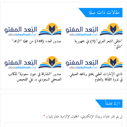
مقالات ذات صلة
نظمت هيئة الفجيرة للثقافة والإعلام الثلاثاء 19
يوليو 2022 رحلة
“ملتقى الشعر العربي”(5) في جمهورية
صدور العدد (348) من مجلة “الرافد”
“مالي”
معرفية إلى مكتبة محمد بن راشد في إمارة دبي،
وذلك ضمن
نادي الإمارات العلمي يختتم برنامجه الصيفي
صدور “الشارقة في عيون سعودية” للكاتب
فعاليات المحطة الثالثة من القافلة الثقافية
في ندوة الثقافة والعلوم
الصحفي السعودي د. علي القحيص
الإعلامية الأولى للفجيرة
بمشاركة واسعة من الكتاب والأدباء والمشاركين
اترك تعليقاً
في القافلة الثقافية،
لن يتم نشر عنوان بريدك الإلكتروني.
الحقول الإلزامية مشار إليها بـ
*
ا