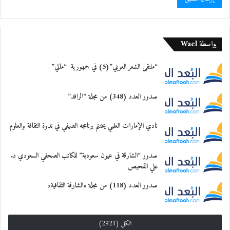
المكتبات التخصصية
البالغ إجمالي عددها 9 مكتبات توفرعناوين
تتناسب مع مختلف الفئات
بواسطة Wael
العمرية.
“ملتقى الشعر العربي”(5) في جمهورية “مالي”
وتهدف هيئة الفجيرة للثقافة والإعلام من هذه
صدور العدد (348) من مجلة “الرافد”
الرحلة إلى المساهمة
نادي الإمارات العلمي يختتم برنامجه الصيفي في ندوة الثقافة والعلوم
في نشر الوعي الثقافي ودعم القرّاء والكتّاب
صدور “الشارقة في عيون سعودية” للكاتب الصحفي السعودي د.
لتحقيق الاستفادة
علي القحيص
القصوى من المعارف والعلوم، واكتساب
صدور العدد (118) من مجلة «الشارقة الثقافية»
المهارات المعرفية المختلفة.
الكل (2921)