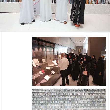
إ
ل
ك
ت
ر
و
ن
ي
ا