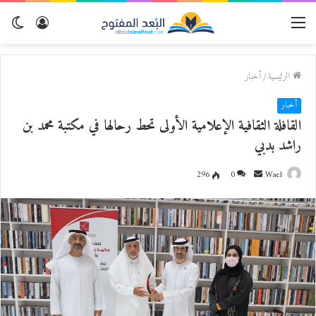
القائمة
تسجيل
الو
الدخول
المظ
الرئيسية
/
أخبار
أخبار
القافلة الثقافية الإعلامية الأولى تحط رحالها في مكتبة محمد بن
راشد بدبي
Wael
أ
0
296
ر
س
ل
ب
ر
ي
د
ا