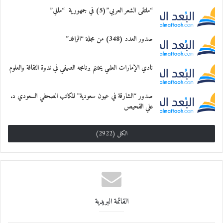
* محلل رياضي
“ملتقى الشعر العربي”(5) في جمهورية “مالي”
معجب بهذه:
صدور العدد (348) من مجلة “الرافد”
نادي الإمارات العلمي يختتم برنامجه الصيفي في ندوة الثقافة والعلوم
صدور “الشارقة في عيون سعودية” للكاتب الصحفي السعودي د.
علي القحيص
الكل (2922)
القائمة البريدية