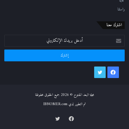
كُتّابنا
راسلنا
اشترك معنا
أدخل
بريدك
الإلكتروني
فيسبوك
تويتر
مجلة البعد المفتوح © 2026 جميع الحقوق محفوظة
تم التطوير لدي IBNOMER.com
فيسبوك
تويتر