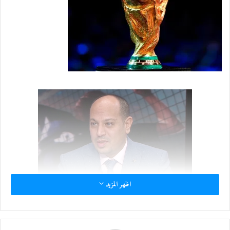
إ
ل
ك
ت
ر
و
ن
ي
ا
اظهر المزيد