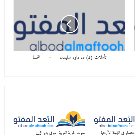
تأملات (2) د. داود سليمان - النمسا
تصار في اللهجة الأردنية
صوت الهوية العربية صوفي بدر الدين –