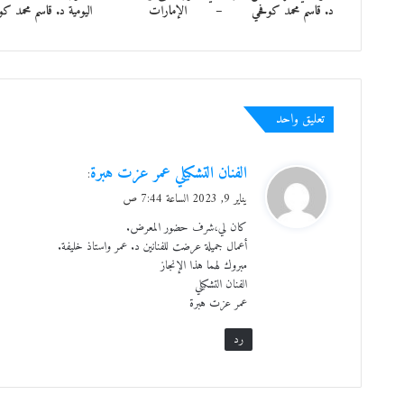
د. قاسم محمد كوفحي – الإمارات
اليومية د. قاسم محمد ك
تعليق واحد
ي
الفنان التشكيلي عمر عزت هبرة
:
ق
يناير 9, 2023 الساعة 7:44 ص
و
كان لي،شرف حضور المعرض.
ل
أعمال جميلة عرضت للفنانين د. عمر واستاذ خليفة.
مبروك لهما هذا الإنجاز
الفنان التشكيلي
عمر عزت هبرة
رد