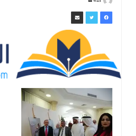
أ
Wael
ر
فيسبوك
تويتر
مشاركة عبر البريد
س
ل
ب
ر
ي
د
ا
إ
ل
ك
ت
ر
و
ن
ي
ا