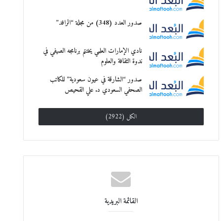
صدور العدد (348) من مجلة “الرافد”
نادي الإمارات العلمي يختتم برنامجه الصيفي في
ندوة الثقافة والعلوم
صدور “الشارقة في عيون سعودية” للكاتب
الصحفي السعودي د. علي القحيص
الكل (2922)
القائمة البريدية