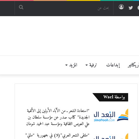
فيسبوك
تويتر
تسجيل
بحث
الدخول
عن
يكاتير
إبداعات
ترفية
المزيد
بواسطة Wael
“استعادة الشعر ـ من الآباء الأولين إلى الألفية
الجديدة” كتاب صدر عن مؤسسة سلطان بن
علي العويس الثقافية ومؤسسة عبد الحميد شومان
“ملتقى الشعر العربي”(5) في جمهورية “مالي”