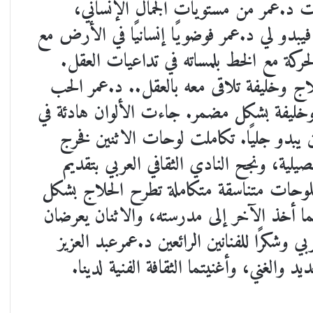
أت د.عمر من مستويات الجمال الإنساني،
بدو لي د.عمر فوضويًا إنسانيًا في الأرض مع
لحركة مع الخط بلمساته في تداعيات العقل.
ج وخليفة تلاقى معه بالعقل.. د.عمر الحب
خليفة بشكل مضمر. جاءت الألوان هادئة في
 يبدو جليًا. تكاملت لوحات الاثنين فخرج
يلية، ونجح النادي الثقافي العربي بتقديم
 بلوحات متناسقة متكاملة تطرح الحلاج بشكل
ا أخذ الآخر إلى مدرسته، والاثنان يعرضان
بي وشكرًا للفنانين الرائعين د.عمرعبد العزيز
يد والغني، وأغنيتما الثقافة الفنية لدينا.