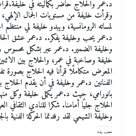
د.عمر والحلاج حاضر بكماليته في خليفة.قر
وقرأت خليفة من مستويات الجمال الإلهي، في
لمساته الرومانسية، ويبدو خليفة لي منتظم ا
د.عمر يحب وخليفة يفكر.. د.عمر عشق الحلا
وخليفة الضمير. د.عمر عبر بشكل محسوس و
خليفة وصاخبة في عمر، والحلاج بين الاثنين
المعرض متكاملًا قرأنا فيه الحلاج بصورة تفص
الفنانين د.عمر وخليفة في أن يقدم الحلاج
بانورامي، حيث د.عمر يكمل خليفة وكل منهم
الحلاج جليًا أمامنا. شكرا للنادي الثقافي العر
وخليفة الشيمي لقد رفدتما الحركة الفنية بالجد
معجب بهذه: