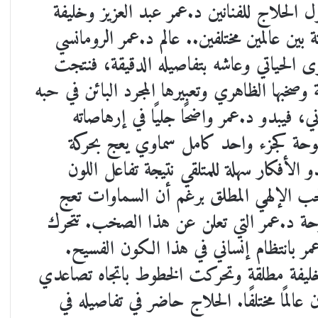
لاج للفنانين د.عمر عبد العزيز وخليفة
ين عالمين مختلفين.. عالم د.عمر الرومانسي
توى الحياتي وعاشه بتفاصيله الدقيقة، فنتجت
صخبها الظاهري وتعبيرها المجرد البائن في حبه
، فيبدو د.عمر واضحًا جليًا في إرهاصاته
لوحة كجزء واحد كامل سماوي يعج بحركة
لأفكار سهلة للمتلقي نتيجة تفاعل اللون
حب الإلهي المطلق برغم أن السماوات تعج
 د.عمر التي تعلن عن هذا الصخب. تتحرك
مر بانتظام إنساني في هذا الكون الفسيح.
ليفة مطلقة وتحركت الخطوط باتجاه تصاعدي
المًا مختلفًا. الحلاج حاضر في تفاصيله في