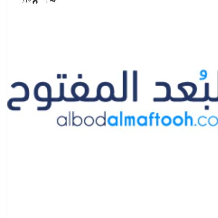
319
1