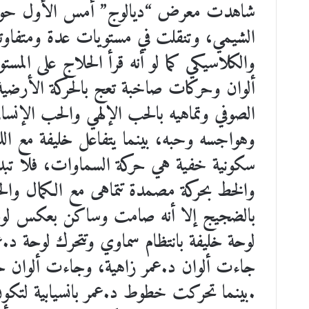
شاهدت معرض “ديالوج” أمس الأول حول الح
الشيمي، وتنقلت في مستويات عدة ومتفاوتة ب
والكلاسيكي كما لو أنه قرأ الحلاج على المس
ألوان وحركات صاخبة تعج بالحركة الأرضية و
الصوفي وتماهيه بالحب الإلهي والحب الإنساني
وهواجسه وحبه، بينما يتفاعل خليفة مع ال
سكونية خفية هي حركة السماوات، فلا تبدو ا
والخط بحركة مصمدة تتماهى مع الكمال وال
بالضجيج إلا أنه صامت وساكن بعكس لوحة
لوحة خليفة بانتظام سماوي وتتحرك لوحة د.ع
جاءت ألوان د.عمر زاهية، وجاءت ألوان خ
.بينما تحركت خطوط د.عمر بانسيابية لتكون ع