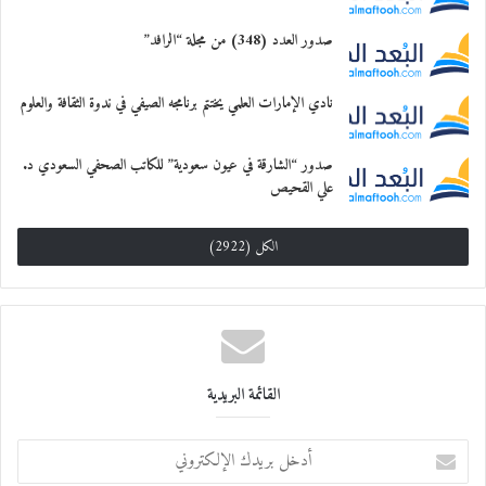
صدور العدد (348) من مجلة “الرافد”
نادي الإمارات العلمي يختتم برنامجه الصيفي في ندوة الثقافة والعلوم
صدور “الشارقة في عيون سعودية” للكاتب الصحفي السعودي د.
علي القحيص
الكل (2922)
القائمة البريدية
أ
د