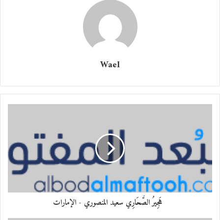
تدفيني
وتاخذني بعيد عن الشتا والخوف
وعالم خارج المألوف
Wael
كثر ما اشتقت لك يمه
انا بردانه
“وين الصوف!!”
*****
لا تلوم الحظ وانت اللي حلو
هَجِيرُ الصَّحَارِي سعيد المنصوري - الإمارات
كمَّلك ربي من الزين وعطاك