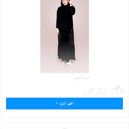
إ
ل
ك
ت
ر
و
ن
ي
ا
مريم الشحي
تذكِّرني
ليالي البرد
بْحكي أمي وسوالفها
اظهر المزيد
واحس ان السوالف صوف