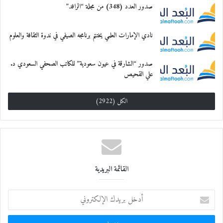
صدور العدد (348) من مجلة “الرافد”
نادي الإمارات العلمي يختتم برنامجه الصيفي في ندوة الثقافة والعلوم
صدور “الشارقة في عيون سعودية” للكاتب الصحفي السعودي د.
علي القحيص
الكل (2922)
القائمة البريدية
أ
د
خ