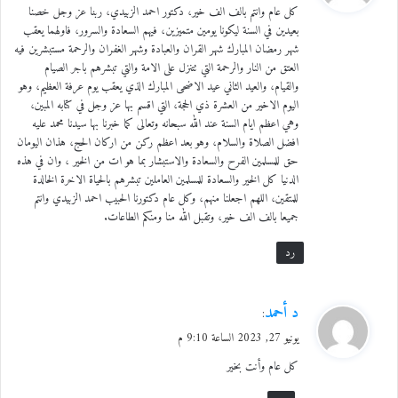
البحتري والعيد
كل عام وانتم بالف الف خير، دكتور احمد الزبيدي، ربنا عز وجل خصنا
ل
بعيدين في السنة ليكونا يومين متميزين، فيهم السعادة والسرور، فاولهما يعقب
شهر رمضان المبارك شهر القران والعبادة وشهر الغفران والرحمة مستبشرين فيه
ودنا ‌العيد وهو للناس حتى
العتق من النار والرحمة التي تتنزل على الامة والتي تبشرهم باجر الصيام
والقيام، والعيد الثاني عيد الاضحى المبارك الذي يعقب يوم عرفة العظيم، وهو
يتقضى وأنت للعيد عيد
اليوم الاخير من العشرة ذي الحجة، التي اقسم بها عز وجل في كتابه المبين،
وهي اعظم ايام السنة عند الله سبحانه وتعالى كما خبرنا بها سيدنا محمد عليه
افضل الصلاة والسلام، وهو بعد اعظم ركن من اركان الحج، هذان اليومان
العيد بطرسوس
حق للمسلمين الفرح والسعادة والاستبشار بما هو ات من الخير ، وان في هذه
الدنيا كل الخير والسعادة للمسلمين العاملين تبشرهم بالحياة الاخرة الخالدة
كان يقال: “من محاسن الإسلام، يوم الجمعة
للمتقين، اللهم اجعلنا منهم، وكل عام دكتورنا الحبيب احمد الزبيدي وانتم
جميعا بالف الف خير، وتقبل الله منا ومنكم الطاعات.
ببغداد، وصلاة التراويح بمكة، ويوم ‌العيد
رد
بطرسوس “، وقد وجدت تفسير هذا في “كتاب
الأنساب للسمعاني وبغية الطلب”:
“كان المشايخ
ي
د أحمد
:
يقولون: «زينة الإسلام ثلاثة: التراويح بمكة فإنهم
ق
يونيو 27, 2023 الساعة 9:10 م
و
يطوفون سبعًا بين كل ترويحتين، ويوم الجمعة
كل عام وأنت بخير
ل
بجامع المنصور لكثرة الناس والزحمة ونصب