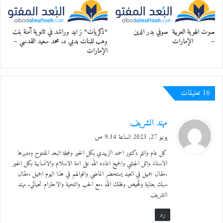
فَلَيتَ دُونَكَ بِيداً دُونَها بِيدُ
وقال يهنيء سيف الدولة بالعيد :
صوت الهوية العربية صوفي بدر الدين
*ذكريات* ز ايد وراشد في ثانوية آمنة بنت
– الإمارات
وهب للبنات بدبي د. محمد سعيد القدسي –
هنيئاً لك العيد الذي أنت عيده
الإمارات
وعيد لمن سمّا وضحّا وعيّدا
‫16 تعليقات
فذا اليوم في الأيام مثلك في الورى
ي
مهند الشريف
كما كنت فيهم أوحدًا كان أوحدا
:
ق
يونيو 27, 2023 الساعة 9:34 ص
و
ومما يستجاد لأشجع السلمي قوله في الرشيد:
كل عام وانتم دكتور احمد الزبيدي بكل الخير ومجلة البعد المفتوح ومديرها
ل
الاستاذ وائل الجشي والجميع اعاده الله على امة الاسلام والانسانية بكل الخير
لا زلت تنشر أعيادًا وتطويها
.مقال جميل في العيد يستحضر الماضي واقوالهم في هذا اليوم الجميل .مقال
سبك بعناية وتمحيص وفقك الله .مع الحب والتحية والاحترام تحياتي. مهند
الشريف
تمضي بها لك أيّام وتثنيها
رد