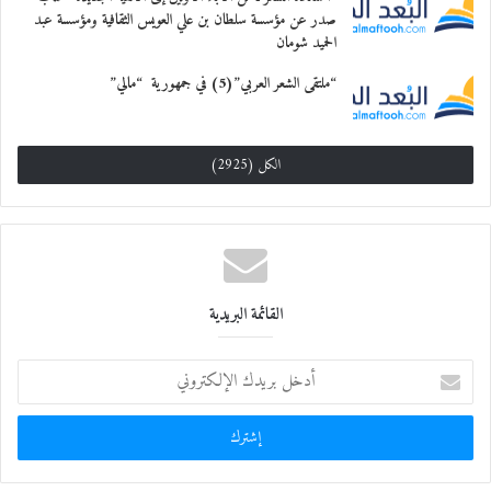
صدر عن مؤسسة سلطان بن علي العويس الثقافية ومؤسسة عبد
الحميد شومان
“ملتقى الشعر العربي”(5) في جمهورية “مالي”
الكل (2925)
القائمة البريدية
أ
د
خ
ل
ب
ر