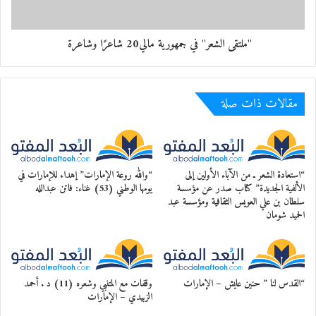
أَوْحَى بِها الضَّجرُ
مُدِّي يديكِ سِنينًا في عَراءِ دَمي
"ملتقى الشعر" في جمهورية مالي20 شاعرًا وشاعرة
في طينتي زَهْرةٌ يغتالُهَا العُمُرُ
سَهْوًا كَبُرْتُ وظلَّ الطِّفلُ يُمسِكُني
مقالات ذات صلة
لا يَكْبُرُ الطِّفلُ إلاَّ حينَ يَنْكَسِرُ
وظلَّ يُمسِكُ خيطاني بلثغتِهِ
لَحْنًا على ضفَّةِ الخمسينَ يَنْهَمِرُ
“استعادة الشعر ـ من الآباء الأولين إلى
“والله روعة الإمارات” إهداء للإمارات في
الألفية الجديدة” كتاب صدر عن مؤسسة
يومها الوطني (53) غناء: فاتن عبدالله
وما تزالُ عيوني فيكِ عالقةً
سلطان بن علي العويس الثقافية ومؤسسة عبد
الحميد شومان
كما بخدِّ الدَّوالي يعلَقُ القَمَرُ
كلُّ الذنوبِ بليلِ العِشْقِ جائزةٌ
فالعشقُ أجملُ ما يَعْصِي بهِ البَشَرُ
“القدس لنا ” حنين عايش – الإمارات
وقفات مع المتنبي وشعره (11) د . أحمد
الزبيدي – الإمارات