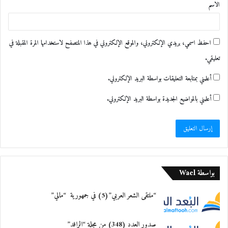
الاسم
الجمهور عبر عرض الأفلام ومناقشتها بحضور
*
صناعها من مخرجين، أو مؤلفين، أو ممثلين،
احفظ اسمي، بريدي الإلكتروني، والموقع الإلكتروني في هذا المتصفح لاستخدامها المرة المقبلة في
خاصة الأفلام التي تنال الجوائز والتكريمات
تعليقي.
الدولية، غير أنها، في كثير من الأحيان، لا
أعلمني بمتابعة التعليقات بواسطة البريد الإلكتروني.
تعرض جماهيرياً.
أعلمني بالمواضيع الجديدة بواسطة البريد الإلكتروني.
معجب بهذه:
بواسطة Wael
“ملتقى الشعر العربي”(5) في جمهورية “مالي”
صدور العدد (348) من مجلة “الرافد”