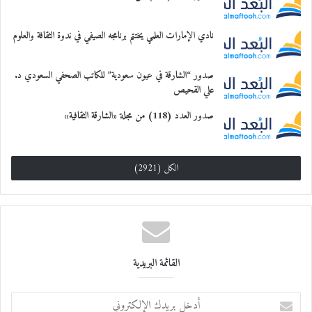
نادي الإمارات العلمي يختتم برنامجه الصيفي في ندوة الثقافة والعلوم
صدور “الشارقة في عيون سعودية” للكاتب الصحفي السعودي د.
علي القحيص
صدور العدد (118) من مجلة «الشارقة الثقافية»
الكل (2921)
القائمة البريدية
أ