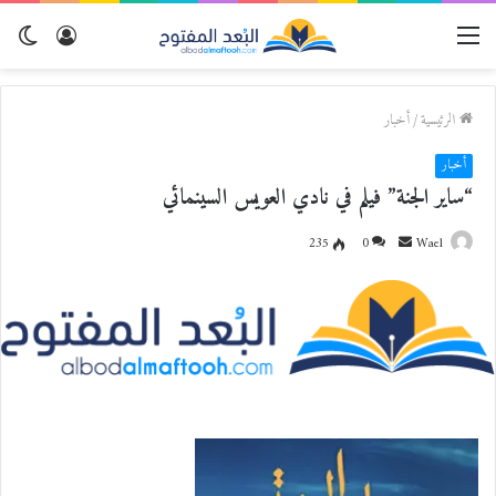
القائمة
تسجيل
الو
الدخول
المظ
الرئيسية
/
أخبار
أخبار
“ساير الجنة” فيلم في نادي العويس السينمائي
Wael
أ
0
235
ر
س
ل
ب
ر
ي
د
ا
إ