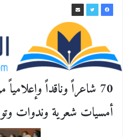
ر
فيسبوك
تويتر
مشاركة عبر البريد
س
ل
ب
ر
ي
د
ا
إ
ل
ك
ت
70 شاعراً وناقداً وإعلامياً من دول عربية
ر
و
ن
أمسيات شعرية وندوات وتوق
ي
ا