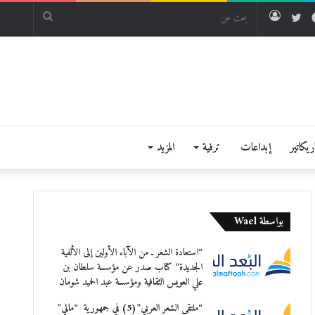
فيسبوك
تويتر
تسجيل
بحث
الدخول
عن
يكاتير
إبداعات
ترفية
المزيد
بواسطة Wael
“استعادة الشعر ـ من الآباء الأولين إلى الألفية
الجديدة” كتاب صدر عن مؤسسة سلطان بن
علي العويس الثقافية ومؤسسة عبد الحميد شومان
“ملتقى الشعر العربي”(5) في جمهورية “مالي”