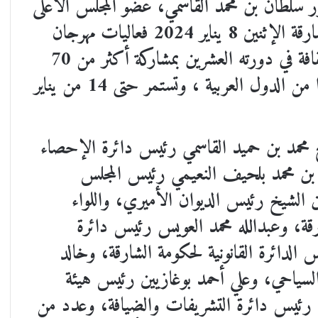
سلطان بن محمد القاسمي، عضو المجلس الأعلى
حاكم الشارقة، بدأت في قصر الثقافة في الشارقة الإثنين 8 يناير 2024 فعاليات مهرجان
الشارقة للشعر العربي الذي تنظمه دائرة الثقافة في دورته العشرين بمشاركة أكثر من 70
شاعراً وشاعرة وناقداً وإعلامياً يمثلون عددًا من الدول العربية ، وتستمر حتى 14 من يناير
مد بن حميد القاسمي رئيس دائرة الإحصاء
له بن محمد بلحيف النعيمي رئيس المجلس
 الشيخ رئيس الديوان الأميري، واللواء
ة، وعبدالله محمد العويس رئيس دائرة
 الدائرة القانونية لحكومة الشارقة، وخالد
السياحي، وعلي أحمد بوغازيين رئيس هيئة
بي رئيس دائرة التشريفات والضيافة، وعدد من