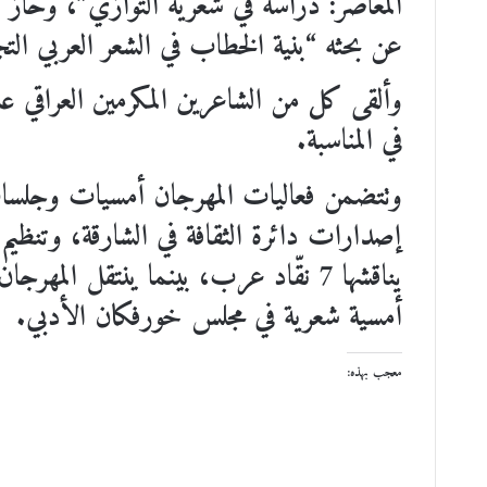
المعاصر: دراسة في شعرية التوازي”، وحاز على 
عن بحثه “بنية الخطاب في الشعر العربي الت
وألقى كل من الشاعرين المكرمين العراقي ع
في المناسبة.
وتتضمن فعاليات المهرجان أمسيات وجلسا
إصدارات دائرة الثقافة في الشارقة، وتنظيم ن
يناقشها 7 نقّاد عرب، بينما ينتقل الم
أمسية شعرية في مجلس خورفكان الأدبي.
معجب بهذه: