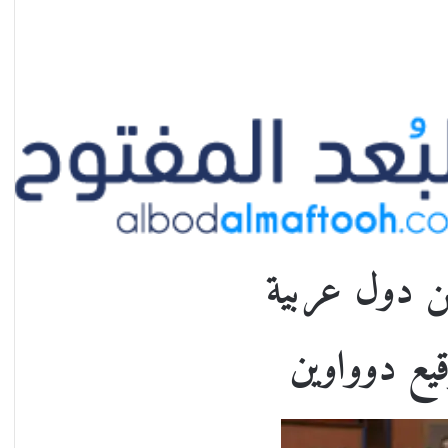
يع دوواوين