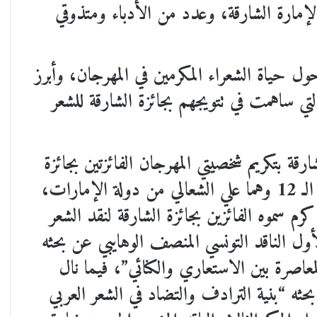
لإمارة الشارقة، وعدد من الأدباء ومتذوقي
 حياة الشعراء المكرمين في المهرجان، وأبرز
تي ساهمت في تتويجهم بجائزة الشارقة للشعر
 بتكريم شخصيتي المهرجان الفائزتين بجائزة
الشارقة للشعر العربي لعام 2024 في نسختها الـ 12 وهما علي الشعالي من دولة الإمارات،
 سموه الفائزين بجائزة الشارقة لنقد الشعر
الأول الناقد التونسي المنصف الوهايبي عن بحثه
معاصرة بين الاستعاري والكنائي”، فيما نال
ن بحثه “بنية الترادف والتضاد في الشعر العربي