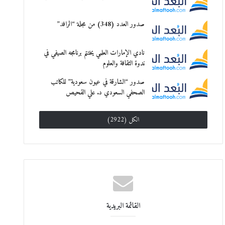
صدور العدد (348) من مجلة “الرافد”
نادي الإمارات العلمي يختتم برنامجه الصيفي في
ندوة الثقافة والعلوم
صدور “الشارقة في عيون سعودية” للكاتب
الصحفي السعودي د. علي القحيص
الكل (2922)
القائمة البريدية