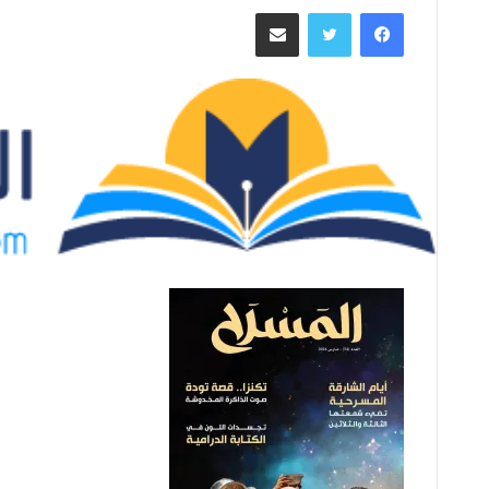
ر
فيسبوك
تويتر
مشاركة عبر البريد
س
ل
ب
ر
ي
د
ا
إ
ل
ك
ت
ر
و
ن
ي
ا