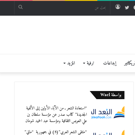
فيسبوك
تويتر
تسجيل
بحث
الدخول
عن
يكاتير
إبداعات
ترفية
المزيد
بواسطة Wael
“استعادة الشعر ـ من الآباء الأولين إلى الألفية
الجديدة” كتاب صدر عن مؤسسة سلطان بن
علي العويس الثقافية ومؤسسة عبد الحميد شومان
“ملتقى الشعر العربي”(5) في جمهورية “مالي”