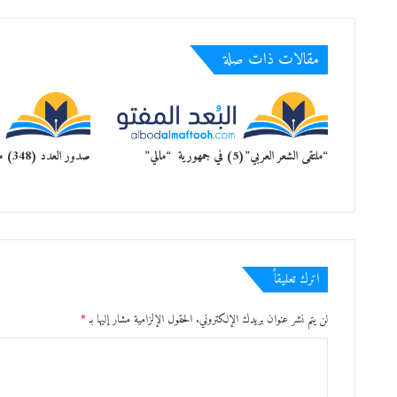
مقالات ذات صلة
“ملتقى الشعر العربي”(5) في جمهورية “مالي”
صدور العدد (348) من مجلة “الرافد”
اترك تعليقاً
لن يتم نشر عنوان بريدك الإلكتروني.
الحقول الإلزامية مشار إليها بـ
*
ا
ل