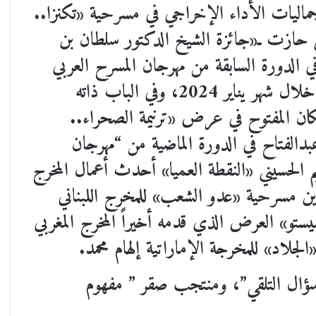
ماليات الأداء الإخراجي في مسرحية «تكنزا..
تي حازت ـ«جائزة الشيخ الدكتور سلطان بن
الدورة السابقة من مهرجان المسرح العربي
الذي نظمته الهيئة العربية للمسرح في بغداد خلال شهر يناير 2024، وفي الباب ذاته
كان المفتوح في عرض «ترنيمة الصحراء..
بدالفتاح في الدورة الماضية من “مهرجان
الحسيني «النقطة العميا» أحدث أعمال المخرج
دين مسرحية «عدو الشعب» للمخرج اللبناني
ستو» العرض الذي قدمه أخيراً المخرج المغربي
جلاد» للمخرجة الإماراتية إلهام محمد.
ال التلقي”، ومنتجب صقر ” مفهوم