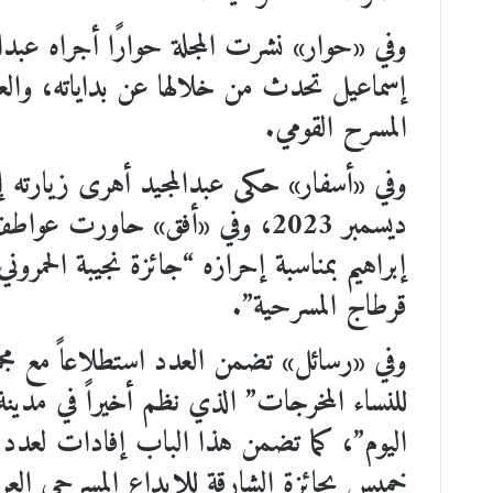
وفي «حوار» نشرت المجلة حوارًا أجراه عبد
إسماعيل تحدث من خلالها عن بداياته، والعو
المسرح القومي.
وفي «أسفار» حكى عبدالمجيد أهرى زيارته إ
ديسمبر 2023، وفي «أفق» حاورت
إبراهيم بمناسبة إحرازه “جائزة نجيبة الحمروني
قرطاج المسرحية”.
وفي «رسائل» تضمن العدد استطلاعاً مع مجم
للنساء المخرجات” الذي نظم أخيراً في مدينة
اليوم”، كما تضمن هذا الباب إفادات لعدد من
خميس بجائزة الشارقة للإبداع المسرحي العر