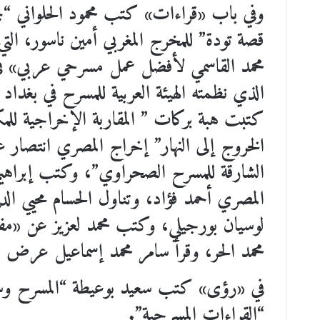
وفي باب «قراءات» كتب محمود الحلواني “ج
قصة تودة” للمخرج المغربي أمين ناسور، ال
محمد القاسمي لأفضل عمل مسرحي عربي» في 
كتبت هبة بركات ” المقاربة الإخراجية للم
الخروج إلى النهار” إخراج المصري انتصار ع
الشارقة للمسرح الصحراوي”، وكتب إبراهيم 
المصري أحمد فؤاد، وتناول الحسام محيي ال
لوسيان بورجيلي، وكتب محمد لعزيز عن «مفي
محمد الحر، وقرأ سامر محمد إسماعيل عرض «ال
في «رؤى» كتب سعيد بوعيطة “المسرح وسؤ
“القراءات المسرحية”.