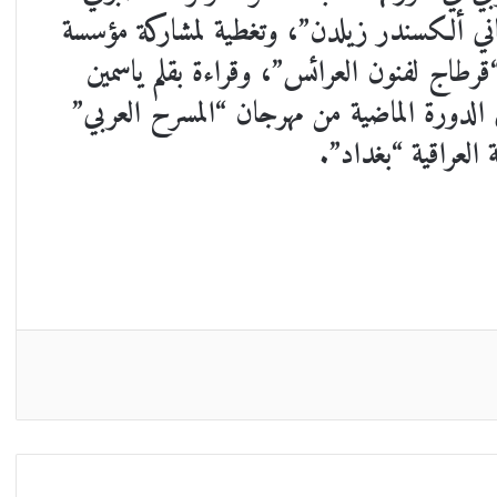
اني ألكسندر زيلدن”، وتغطية لمشاركة مؤسسة
رطاج لفنون العرائس”، وقراءة بقلم ياسمين
دورة الماضية من مهرجان “المسرح العربي”
 العراقية “بغداد”.