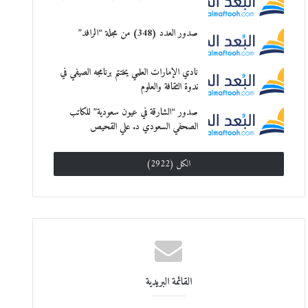
صدور العدد (348) من مجلة “الرافد”
نادي الإمارات العلمي يختتم برنامجه الصيفي في
ندوة الثقافة والعلوم
صدور “الشارقة في عيون سعودية” للكاتب
الصحفي السعودي د. علي القحيص
الكل (2922)
القائمة البريدية